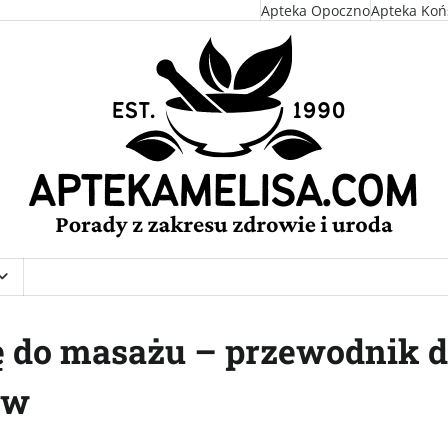
Apteka Opoczno
Apteka Koń
ę do masażu – przewodnik d
ów