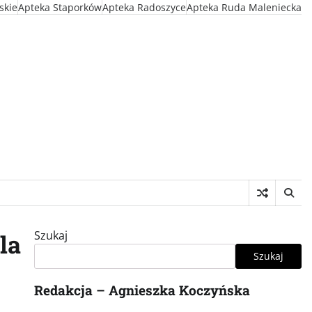
skie
Apteka Staporków
Apteka Radoszyce
Apteka Ruda Maleniecka
Szukaj
la
Szukaj
Redakcja – Agnieszka Koczyńska