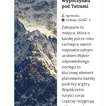
wypoczynku
pod Tatrami
Agnieszka
16 Maja, 2026
0
Zakopane to
miejsce, które o
każdej porze roku
zachwyca swoim
niepowtarzalnym
urokiem.Wybór
odpowiedniego
noclegu to
kluczowy element
planowania każdej
podróży w góry.
Współcześni
turyści coraz
częściej rezygnują