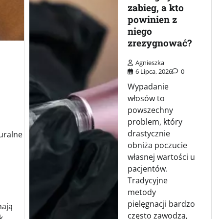
zabieg, a kto
powinien z
niego
zrezygnować?
Agnieszka
6 Lipca, 2026
0
Wypadanie
włosów to
powszechny
problem, który
drastycznie
turalne
obniża poczucie
własnej wartości u
pacjentów.
Tradycyjne
metody
pielęgnacji bardzo
mają
często zawodzą,
k