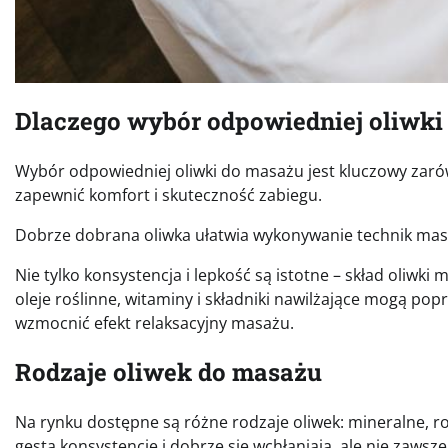
Dlaczego wybór odpowiedniej oliwki
Wybór odpowiedniej oliwki do masażu jest kluczowy zarów
zapewnić komfort i skuteczność zabiegu.
Dobrze dobrana oliwka ułatwia wykonywanie technik masaż
Nie tylko konsystencja i lepkość są istotne – skład oliwk
oleje roślinne, witaminy i składniki nawilżające mogą pop
wzmocnić efekt relaksacyjny masażu.
Rodzaje oliwek do masażu
Na rynku dostępne są różne rodzaje oliwek: mineralne, r
gęstą konsystencję i dobrze się wchłaniają, ale nie zawsze 