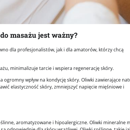
 do masażu jest ważny?
no dla profesjonalistów, jak i dla amatorów, którzy chcą
u, minimalizuje tarcie i wspiera regenerację skóry.
i ma ogromny wpływ na kondycję skóry. Oliwki zawierające na
rawić elastyczność skóry, zmniejszyć napięcie mięśniowe i
oślinne, aromatyzowane i hipoalergiczne. Oliwki mineralne 
są odpowiednie dla skóry wrażliwej. Oliwki roślinne, takie ja