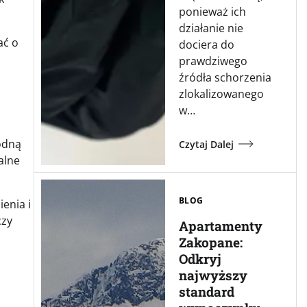
ponieważ ich
działanie nie
ać o
dociera do
prawdziwego
źródła schorzenia
zlokalizowanego
w…
rodną
Czytaj Dalej
alne
BLOG
enia i
czy
Apartamenty
Zakopane:
Odkryj
najwyższy
standard